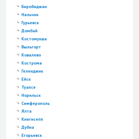
Биробиджан
Нальчик
Гурьевск
Домбай
Костомукша
Выльгорт
Ковалево
Кострома
Геленджик
Ейск
Туапсе
Норильск
Симферополь
Ялта
Кингисепп
Дубна
Егорьевск