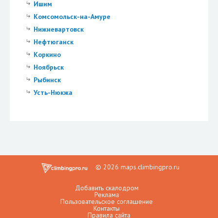
Ишим
Комсомольск-на-Амуре
Нижневартовск
Нефтюганск
Коркино
Ноябрьск
Рыбинск
Усть-Нюкжа
© 2026 maps.climbingpro.ru
Добавить скалодром
Реклама
Пользовательское соглашение
Контакты
Правила сайта