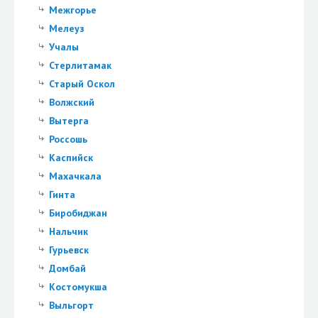
Межгорье
Мелеуз
Учалы
Стерлитамак
Старый Оскол
Волжский
Вытерга
Россошь
Каспийск
Махачкала
Гинта
Биробиджан
Нальчик
Гурьевск
Домбай
Костомукша
Выльгорт