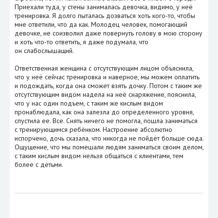
Приехали туда, у стены занималась девочка, видимо, у неё
тренировка. Я долго пыталась дозваться хоть кого-то, чтобы
мне ответили, что да как. Молодец человек, помогающий
девочке, не соизволил даже повернуть голову в мою сторону
и хоть что-то ответить, я даже подумала, что
он слабослышащий.
Ответственная женщина с отсутствующим лицом объяснила,
что у неё сейчас тренировка и наверное, мы можем оплатить
и подождать, когда она сможет взять дочку. Потом с таким же
отсутствующим видом надела на неё снаряжение, пояснила,
что у нас один подъем, с таким же кислым видом
пронаблюдала, как она залезла до определенного уровня,
спустила ее. Все. Снять ничего не помогла, пошла заниматься
с тренирующимся ребёнком. Настроение абсолютно
испорчено, дочь сказала, что никогда не пойдёт больше сюда.
Ощущение, что мы помешали людям заниматься своим делом,
с таким кислым видом нельзя общаться с клиентами, тем
более с детьми.