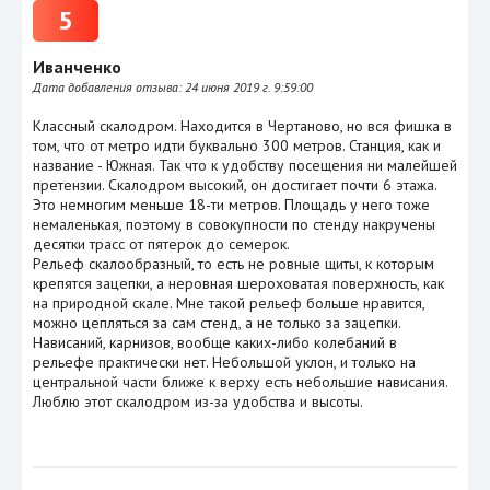
5
Иванченко
Дата добавления отзыва:
24 июня 2019 г. 9:59:00
Классный скалодром. Находится в Чертаново, но вся фишка в
том, что от метро идти буквально 300 метров. Станция, как и
название - Южная. Так что к удобству посещения ни малейшей
претензии. Скалодром высокий, он достигает почти 6 этажа.
Это немногим меньше 18-ти метров. Площадь у него тоже
немаленькая, поэтому в совокупности по стенду накручены
десятки трасс от пятерок до семерок.
Рельеф скалообразный, то есть не ровные щиты, к которым
крепятся зацепки, а неровная шероховатая поверхность, как
на природной скале. Мне такой рельеф больше нравится,
можно цепляться за сам стенд, а не только за зацепки.
Нависаний, карнизов, вообще каких-либо колебаний в
рельефе практически нет. Небольшой уклон, и только на
центральной части ближе к верху есть небольшие нависания.
Люблю этот скалодром из-за удобства и высоты.