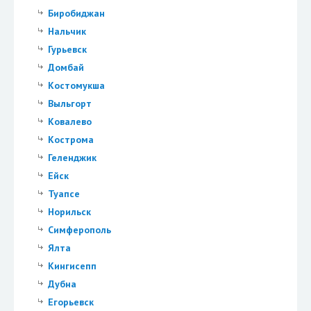
Биробиджан
Нальчик
Гурьевск
Домбай
Костомукша
Выльгорт
Ковалево
Кострома
Геленджик
Ейск
Туапсе
Норильск
Симферополь
Ялта
Кингисепп
Дубна
Егорьевск