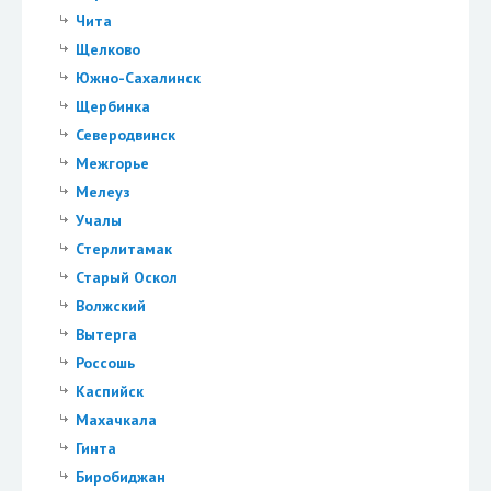
Чита
Щелково
Южно-Сахалинск
Щербинка
Северодвинск
Межгорье
Мелеуз
Учалы
Стерлитамак
Старый Оскол
Волжский
Вытерга
Россошь
Каспийск
Махачкала
Гинта
Биробиджан