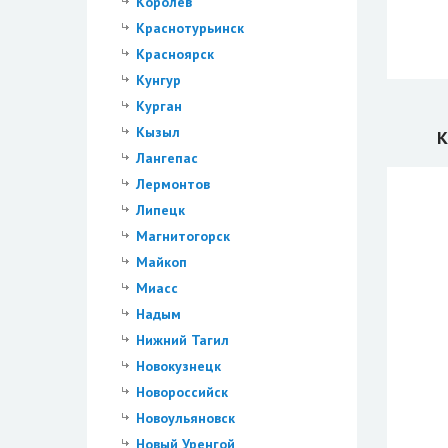
Королев
Краснотурьинск
Красноярск
Кунгур
Курган
Кызыл
К
Лангепас
Лермонтов
Липецк
Магнитогорск
Майкоп
Миасс
Надым
Нижний Тагил
Новокузнецк
Новороссийск
Новоульяновск
Новый Уренгой