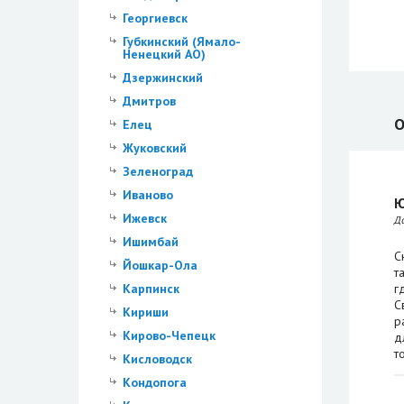
Георгиевск
Губкинский (Ямало-
Ненецкий АО)
Дзержинский
Дмитров
О
Елец
Жуковский
Зеленоград
Иваново
Ю
Ижевск
Д
Ишимбай
С
Йошкар-Ола
т
г
Карпинск
С
Кириши
р
Кирово-Чепецк
д
т
Кисловодск
Кондопога