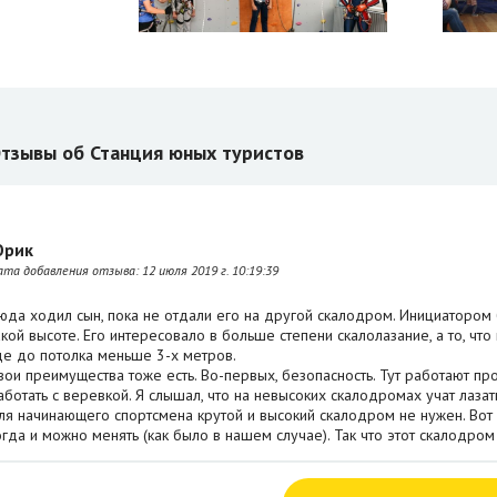
тзывы об Станция юных туристов
рик
ата добавления отзыва:
12 июля 2019 г. 10:19:39
юда ходил сын, пока не отдали его на другой скалодром. Инициатором б
акой высоте. Его интересовало в больше степени скалолазание, а то, что
де до потолка меньше 3-х метров.
вои преимущества тоже есть. Во-первых, безопасность. Тут работают про
аботать с веревкой. Я слышал, что на невысоких скалодромах учат лазать
ля начинающего спортсмена крутой и высокий скалодром не нужен. Вот к
огда и можно менять (как было в нашем случае). Так что этот скалодро