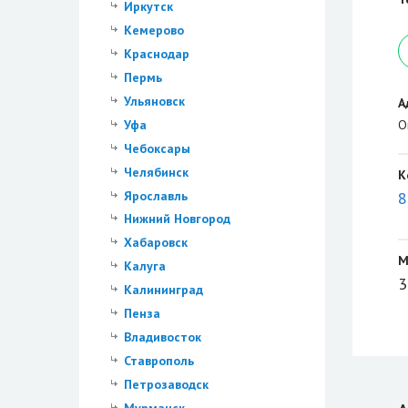
Иркутск
Кемерово
Краснодар
Пермь
Ульяновск
А
Уфа
О
Чебоксары
Челябинск
К
Ярославль
8
Нижний Новгород
Хабаровск
М
Калуга
3
Калининград
Пенза
Владивосток
Ставрополь
Петрозаводск