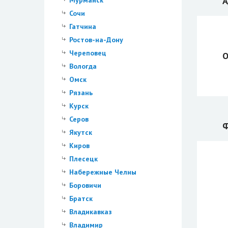
А
Мурманск
Сочи
Гатчина
Ростов-на-Дону
Череповец
О
Вологда
Омск
Рязань
Курск
Серов
Ф
Якутск
Киров
Плесецк
Набережные Челны
Боровичи
Братск
Владикавказ
Владимир