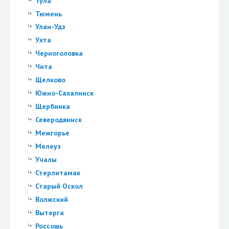
Тула
Тюмень
Улан-Удэ
Ухта
Черноголовка
Чита
Щелково
Южно-Сахалинск
Щербинка
Северодвинск
Межгорье
Мелеуз
Учалы
Стерлитамак
Старый Оскол
Волжский
Вытерга
Россошь