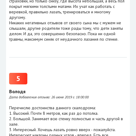
страховки, но только снизу, где высота небольшая, а весь пол
покрыт мягкими толстыми матами. Их учат как работать с
веревкой, правильно лазать, тренироваться и многому
другому.
Никаких негативных отзывов от своего сына мы с мужем не
слышали, другие родители тоже рады тому, что дети заняты
делом. И да, это совершенно безопасно. Пока ни одной
травмы, максимум синяк от неудачного лазания по стенке.
5
Володя
Дата добавления отзыва:
26 июня 2019 г. 18:00:00
Перечислю достоинства данного скалодрома:
1. Высокий. Почти 8 метров, как раз до потолка.
2. Большой. Занимает всю стенку полностью и часть другой в
зале.
3. Интересный. Хочешь лазать ровно вверх - пожалуйста.
Интересуют наклоны разных углов - вперед. Есть все.