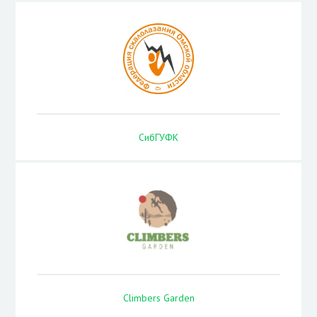
СибГУФК
Climbers Garden