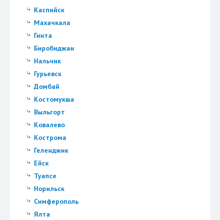
Каспийск
Махачкала
Гинта
Биробиджан
Нальчик
Гурьевск
Домбай
Костомукша
Выльгорт
Ковалево
Кострома
Геленджик
Ейск
Туапсе
Норильск
Симферополь
Ялта